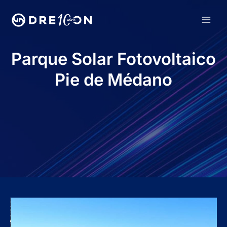
Ir
al
MAI
contenido
MEN
Parque Solar Fotovoltaico
Pie de Médano